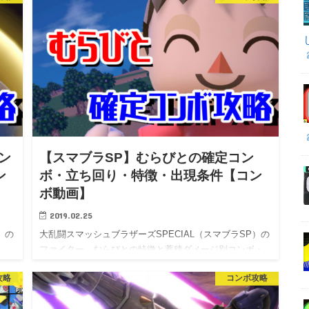
ン
【スマブラSP】むらびとの確定コン
ン
ボ・立ち回り・特徴・出現条件【コン
ボ動画】
2019.02.25
）の
大乱闘スマッシュブラザーズSPECIAL（スマブラSP）の
ファイター、むらびとの特徴と蓄積ダメージ別コンボ・
立…
攻略
コンボ攻略