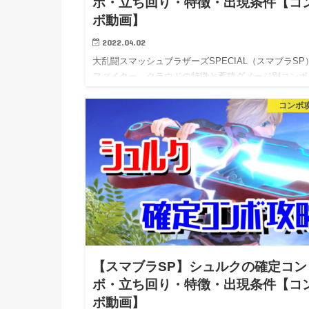
ボ・立ち回り・特徴・出現条件【コ
ボ動画】
2022.04.02
大乱闘スマッシュブラザーズSPECIAL（スマブラSP
ファイター、クラウドの特徴と蓄積ダメージ別コンボ
立…
コンボ
【スマブラSP】シュルクの確定コン
ボ・立ち回り・特徴・出現条件【コ
ボ動画】