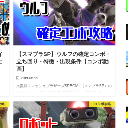
イ
【スマブラSP】ウルフの確定コンボ・
と
立ち回り・特徴・出現条件【コンボ動
画】
2019.02.19
）
大乱闘スマッシュブラザーズSPECIAL（スマブラSP）の
メー
ファイター、ウルフの特徴と蓄積ダメージ別コンボ・立
ち…
攻略
コンボ攻略