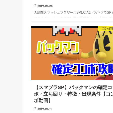
2019.03.25
大乱闘スマッシュブラザーズSPECIAL（スマブラSP
ファイター、シュルクの特徴と蓄積ダメージ別コンボ
立…
コンボ
【スマブラSP】パックマンの確定コ
ボ・立ち回り・特徴・出現条件【コ
ボ動画】
2019.03.11