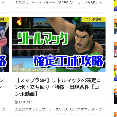
）の
大乱闘スマッシュブラザーズSPECIAL（スマブラSP）の
ファイター、パルテナの特徴と蓄積ダメージ別コンボ・
立…
攻略
コンボ攻略
ン
【スマブラSP】リトルマックの確定コ
ン
ンボ・立ち回り・特徴・出現条件【コ
ンボ動画】
2019.03.11
）の
大乱闘スマッシュブラザーズSPECIAL（スマブラSP）の
ファイター、リトルマックの特徴と蓄積ダメージ別コン