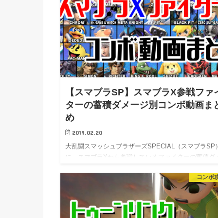
【スマブラSP】スマブラX参戦ファ
ターの蓄積ダメージ別コンボ動画ま
め
2019.02.20
大乱闘スマッシュブラザーズSPECIAL（スマブラSP
に、スマブラXから参戦しているファイターの蓄積ダ
ジ…
コンボ