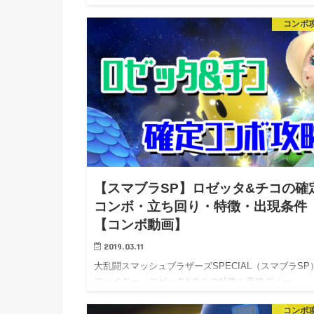
ボ・…
コンボ
【スマブラSP】ロゼッタ&チコの確
コンボ・立ち回り・特徴・出現条件
【コンボ動画】
2019.03.11
大乱闘スマッシュブラザーズSPECIAL（スマブラSP
ファイター、ロゼッタ&チコの特徴と蓄積ダメー…
コンボ