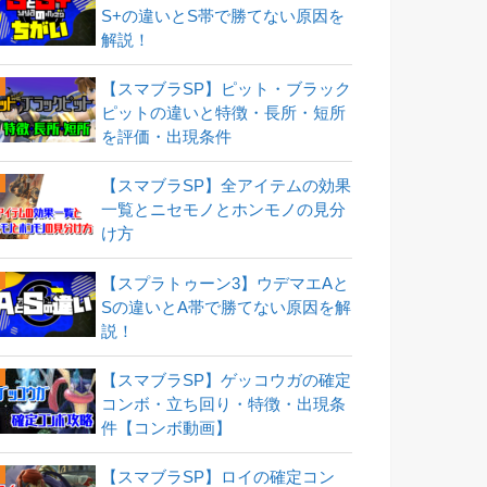
S+の違いとS帯で勝てない原因を
解説！
【スマブラSP】ピット・ブラック
ピットの違いと特徴・長所・短所
を評価・出現条件
【スマブラSP】全アイテムの効果
一覧とニセモノとホンモノの見分
け方
【スプラトゥーン3】ウデマエAと
Sの違いとA帯で勝てない原因を解
説！
【スマブラSP】ゲッコウガの確定
コンボ・立ち回り・特徴・出現条
件【コンボ動画】
【スマブラSP】ロイの確定コン