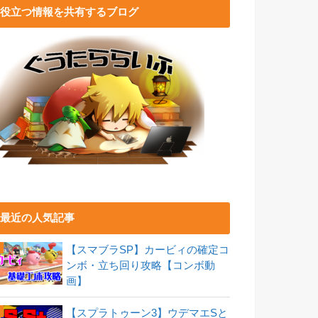
役立つ情報を共有するブログ
最近の人気記事
【スマブラSP】カービィの確定コ
ンボ・立ち回り攻略【コンボ動
画】
【スプラトゥーン3】ウデマエSと