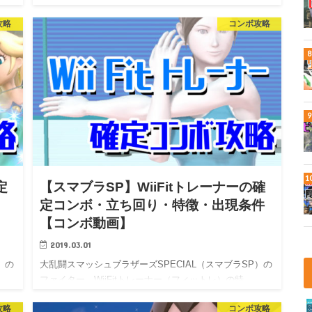
ボ…
攻略
コンボ攻略
定
【スマブラSP】WiiFitトレーナーの確
定コンボ・立ち回り・特徴・出現条件
【コンボ動画】
2019.03.01
）の
大乱闘スマッシュブラザーズSPECIAL（スマブラSP）の
ファイター、WiiFitトレーナー（フィットレ）の特…
攻略
コンボ攻略