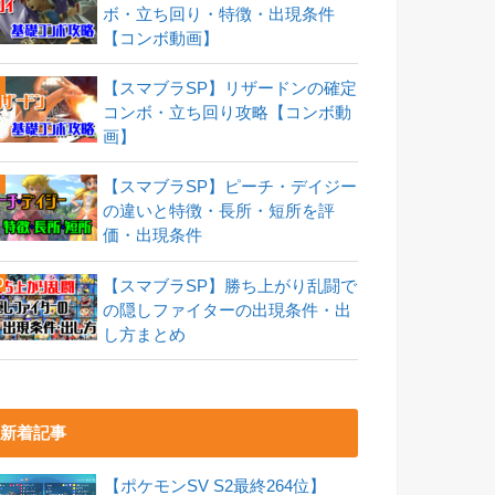
ボ・立ち回り・特徴・出現条件
【コンボ動画】
【スマブラSP】リザードンの確定
コンボ・立ち回り攻略【コンボ動
画】
【スマブラSP】ピーチ・デイジー
の違いと特徴・長所・短所を評
価・出現条件
【スマブラSP】勝ち上がり乱闘で
の隠しファイターの出現条件・出
し方まとめ
新着記事
【ポケモンSV S2最終264位】