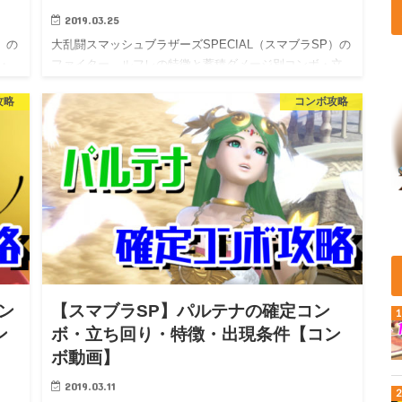
2019.03.25
）の
大乱闘スマッシュブラザーズSPECIAL（スマブラSP）の
・
ファイター、ルフレの特徴と蓄積ダメージ別コンボ・立
ち…
攻略
コンボ攻略
ン
【スマブラSP】パルテナの確定コン
ン
ボ・立ち回り・特徴・出現条件【コン
ボ動画】
2019.03.11