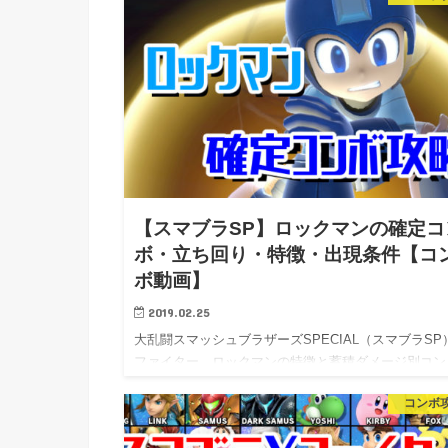
【スマブラSP】ロックマンの確定コ
ボ・立ち回り・特徴・出現条件【コ
ボ動画】
2019.02.25
大乱闘スマッシュブラザーズSPECIAL（スマブラSP
ファイター、ロックマンの特徴と蓄積ダメージ別コン
ボ・…
コンボ