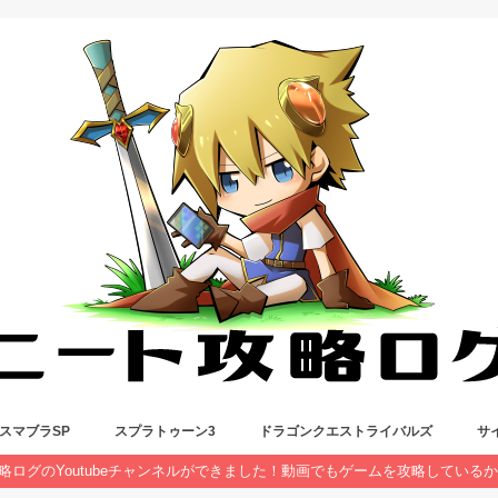
スマブラSP
スプラトゥーン3
ドラゴンクエストライバルズ
サ
略ログのYoutubeチャンネルができました！動画でもゲームを攻略している
コンボ攻略
ファイター考察
アイテム考察
スプラトゥーンに人生救われた話
ナワバリバトル
バンカラマッチ