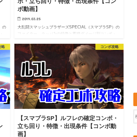
ン
ボ・立ち回り・特徴・出現条件【コン
ボ動画】
2019.03.25
）の
大乱闘スマッシュブラザーズSPECIAL（スマブラSP）の
・
ファイター、クッパJrの特徴と蓄積ダメージ別コンボ・…
攻略
コンボ攻略
【スマブラSP】ルフレの確定コンボ・
ン
立ち回り・特徴・出現条件【コンボ動
画】