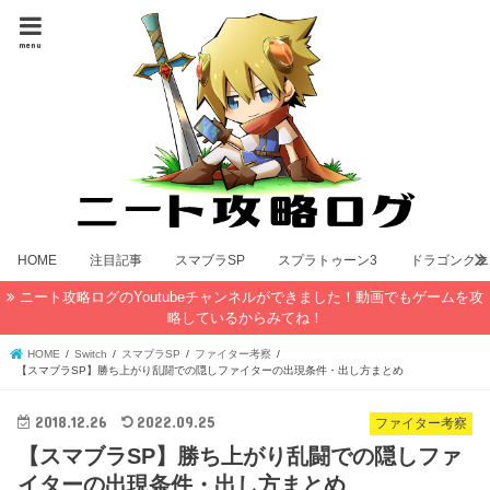
menu
HOME
注目記事
スマブラSP
スプラトゥーン3
ドラゴンクエ
ニート攻略ログのYoutubeチャンネルができました！動画でもゲームを攻
略しているからみてね！
HOME
Switch
スマブラSP
ファイター考察
【スマブラSP】勝ち上がり乱闘での隠しファイターの出現条件・出し方まとめ
2018.12.26
2022.09.25
ファイター考察
【スマブラSP】勝ち上がり乱闘での隠しファ
イターの出現条件・出し方まとめ